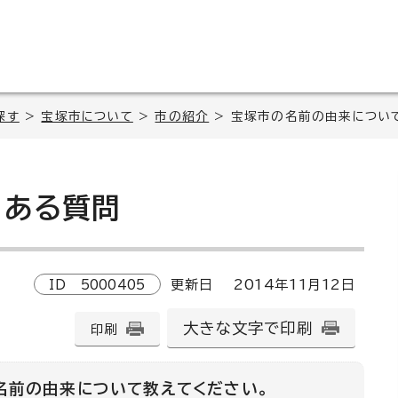
探す
>
宝塚市について
>
市の紹介
> 宝塚市の名前の由来につい
ある質問
ID
5000405
更新日
2014
年
11
月
12
日
大きな文字で印刷
印刷
名前の由来について教えてください。