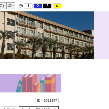
戻す
縮小
ID 6011397