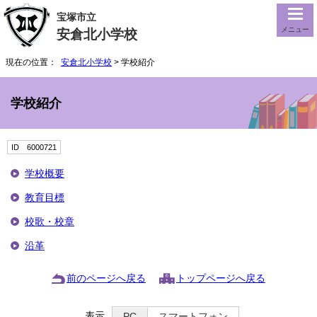
宝塚市立
メニュー
安倉北小学校
現在の位置：
安倉北小学校
> 学校紹介
学校紹介
ID 6000721
学校概要
教育目標
校歌・校章
沿革
前のページへ戻る
トップページへ戻る
表示
PC
スマートフォン