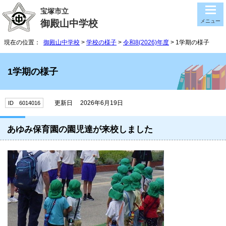
宝塚市立
御殿山中学校
メニュー
現在の位置：
御殿山中学校
>
学校の様子
>
令和8(2026)年度
> 1学期の様子
1学期の様子
更新日 2026年6月19日
ID 6014016
あゆみ保育園の園児達が来校しました