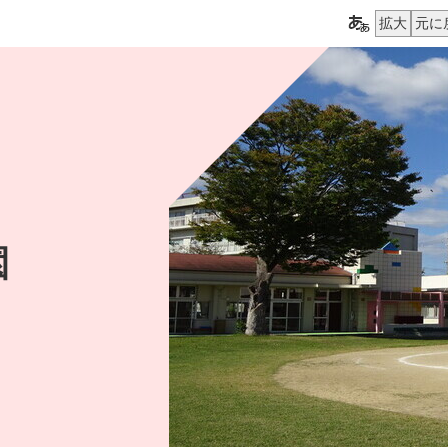
拡大
元に
園