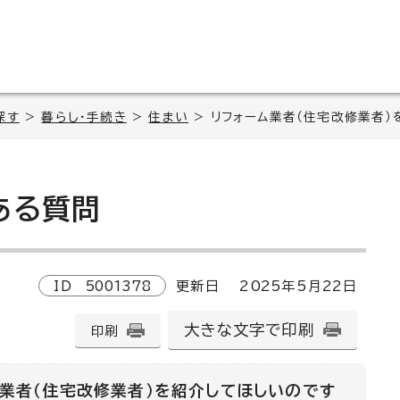
探す
>
暮らし・手続き
>
住まい
> リフォーム業者（住宅改修業者）
る質問
ID
5001378
更新日
2025
年5月
22
日
大きな文字で印刷
印刷
ム業者（住宅改修業者）を紹介してほしいのです