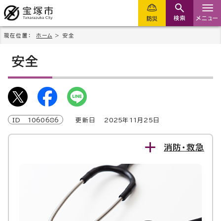
検索
メニュー
防災
現在位置：
ホーム
> 安全
安全
ID
1060686
更新日
2025
年
11
月
25
日
消防・救急