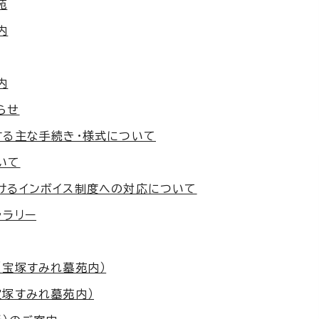
苑
内
内
らせ
する主な手続き・様式について
いて
けるインボイス制度への対応について
ャラリー
（宝塚すみれ墓苑内）
宝塚すみれ墓苑内）