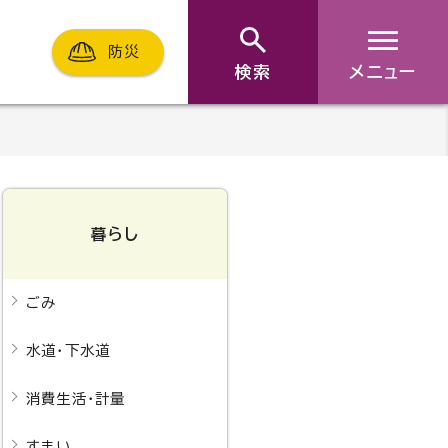
防災
検索
メニュー
暮らし
ごみ
水道・下水道
消費生活・計量
すまい