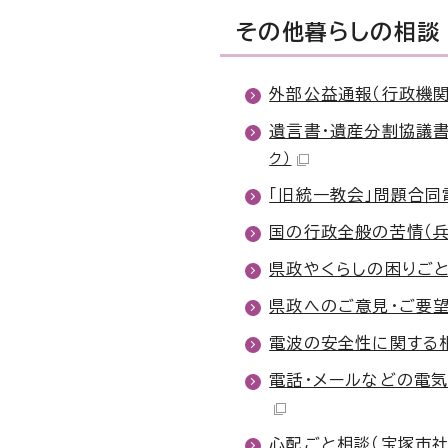
その他暮らしの相談
外部公益通報（行政機関
遺言書・遺産分割協議書
ク）
「旧統一教会」問題合同
国の行政全般の苦情（
県政やくらしの困りごと
県政へのご意見・ご要望
電波の安全性に関する相
電話・メールなどの電気
心配ごと相談（宝塚市社