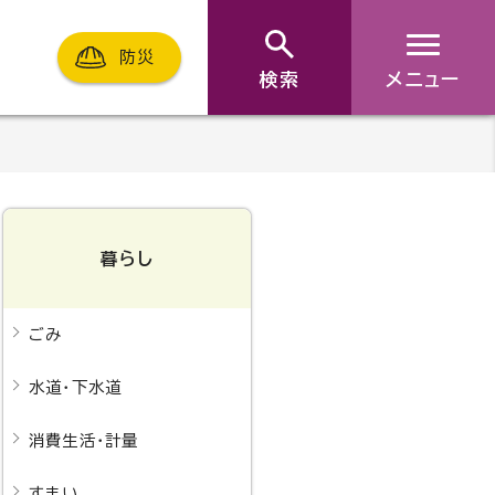
防災
検索
メニュー
暮らし
ごみ
水道・下水道
消費生活・計量
すまい