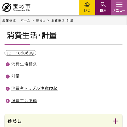
検索
メニュー
防災
現在位置：
ホーム
>
暮らし
> 消費生活・計量
消費生活・計量
ID
1060689
消費生活相談
計量
消費者トラブル注意喚起
消費生活関連
暮らし