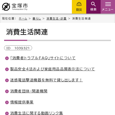
検索
メニュー
防災
現在位置：
ホーム
>
暮らし
>
消費生活・計量
> 消費生活関連
消費生活関連
ID
1039321
「消費者トラブルFAQ」サイトについて
製品安全4法および家庭用品品質表示法について
迷惑電話撃退機器を無料で貸し出します！
消費者団体・関連機関
情報提供事業
消費生活に関する動画リンク集