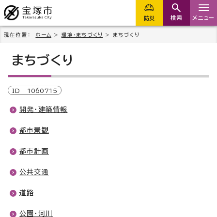
検索
メニュー
防災
現在位置：
ホーム
>
環境・まちづくり
> まちづくり
まちづくり
ID
1060715
開発・建築情報
都市景観
都市計画
公共交通
道路
公園・河川