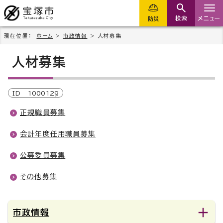
検索
メニュー
防災
現在位置：
ホーム
>
市政情報
> 人材募集
人材募集
ID
1000129
正規職員募集
会計年度任用職員募集
公募委員募集
その他募集
市政情報