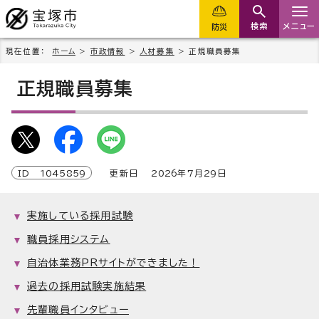
検索
メニュー
防災
現在位置：
ホーム
>
市政情報
>
人材募集
> 正規職員募集
正規職員募集
ID
1045859
更新日
2026
年7月
29
日
実施している採用試験
職員採用システム
自治体業務PRサイトができました！
過去の採用試験実施結果
先輩職員インタビュー