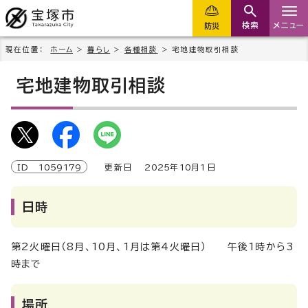
検索
メニュー
防災
現在位置：
ホーム
>
暮らし
>
各種相談
> 宅地建物取引相談
宅地建物取引相談
ID
1059179
更新日
2025
年
10
月1日
日時
第2火曜日（8月、10月、1月は第4火曜日） 午後1時から3
時まで
場所