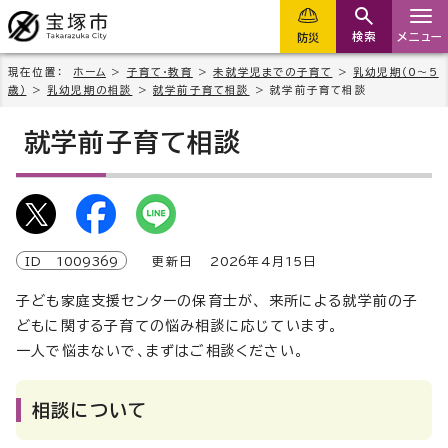
検索
メニュー
防災
現在位置：
ホーム
>
子育て・教育
>
未就学児までの子育て
>
乳幼児期（0～5
歳）
>
乳幼児期の相談
>
就学前子育て相談
> 就学前子育て相談
就学前子育て相談
ID
1009369
更新日
2026
年4月
15
日
子ども家庭支援センターの保育士が、 来所による就学前の子
どもに関する子育ての悩み相談に応じています。
一人で悩まないで、まずはご相談ください。
相談について