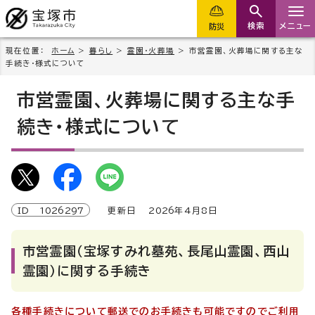
検索
メニュー
防災
現在位置：
ホーム
>
暮らし
>
霊園・火葬場
> 市営霊園、火葬場に関する主な
手続き・様式について
市営霊園、火葬場に関する主な手
続き・様式について
ID
1026297
更新日
2026
年4月8日
市営霊園（宝塚すみれ墓苑、長尾山霊園、西山
霊園）に関する手続き
各種手続きについて郵送でのお手続きも可能ですのでご利用