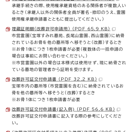
承継手続きの際、使用権承継資格のある関係者が複数人い
るとき（承継人以外の関係者全員が署名・捺印のうえ、霊園
使用権承継申請書とともに提出してください。）
埋蔵証明願（改葬許可申請用） （PDF 65.9 KB）
市営霊園（宝塚すみれ墓苑、長尾山霊園、西山霊園）に納骨
されているお骨を他の墓所等へ移そうと（改葬）するとき
※お骨1体につき1枚申請書が必要（複数体の一括申請の
場合は事前にお問い合わせください。）
※市営霊園以外の場合は本様式は使用せず、現に納骨され
ている墓地の管理者から証明を受けます。
改葬許可証交付申請書 （PDF 32.2 KB）
宝塚市内の墓所等（市営霊園を含む）に納骨されているお
骨を他の墓所等へ移そうと（改葬）するとき
※お骨1体につき1枚申請書が必要
改葬許可証交付申請書(記入例) （PDF 56.6 KB）
改葬許可証交付申請書に記入する際の参考にしてくださ
い。