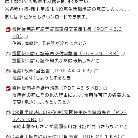
は手数料分の郵便小為替を同封ください。
※各種申請・届出用紙は市役所生活環境課の窓口にあります。
または下記からもダウンロードできます。
霊園使用許可証等記載事項変更届出書 （PDF 43.3
KB）
住所、本籍地、氏名等が変わったとき
霊園使用許可証等再交付申請書 （PDF 39.1 KB）
霊園使用許可証を紛失または破損したとき
埋蔵（改葬）届出書 （PDF 44.4 KB）
埋蔵（納骨）しようとするとき
霊園使用権承継申請書 （PDF 43.5 KB）
使用者の死亡その他の理由により、使用許可証の名義人を
変更（承継）しようとするとき
（承継手続時にのみ使用）霊園使用許可証紛失届 （PDF
32.7 KB）
承継申請をしたいが霊園使用許可証が見当たらないとき
（承継手続きにのみ使用）同意書 （PDF 29.1 KB）