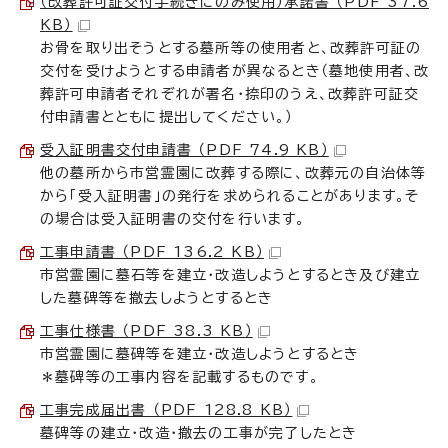
（改葬許可証交付手続きにのみ使用）承諾書 （PDF 37.6
KB）
お骨を取り出そうとする墓所等の使用者と、改葬許可証の
交付を受けようとする申請者が異なるとき（墓地使用者、改
葬許可申請者それぞれが署名・捺印のうえ、改葬許可証交
付申請書とともに提出してください。）
受入証明書交付申請書 （PDF 74.9 KB）
他の墓所から市営霊園に改葬する際に、改葬元の自治体等
から「受入証明書」の発行を求められることがあります。そ
の場合は受入証明書の交付を行います。
工事申請書 （PDF 136.2 KB）
市営霊園に墓石等を建立・改造しようとするとき及び建立
した墓碑等を撤去しようとするとき
工事仕様書 （PDF 38.3 KB）
市営霊園に墓碑等を建立・改造しようとするとき
＊墓碑等の工事内容を記載するものです。
工事完成届出書 （PDF 128.8 KB）
墓碑等の建立・改造・撤去の工事が完了したとき