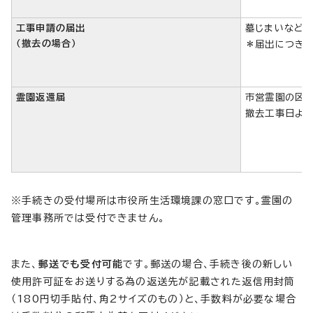
工事申請の届出
墓じまいなど市
（撤去の場合）
＊届出につきま
霊園返還届
市営霊園の区画
撤去工事日より
※手続きの受付場所は市役所生活環境課の窓口です。霊園の
管理事務所では受付できません。
また、
郵送でも受付可能
です。郵送の場合、手続き後の新しい
使用許可証をお送りする為の返送先が記載された返信用封筒
（180円切手貼付、角2サイズのもの）と、手数料が必要な場合