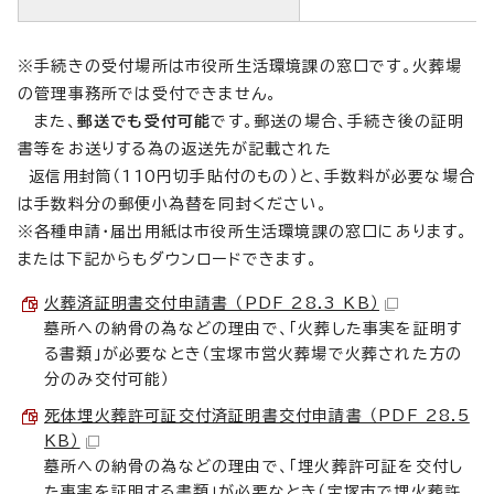
※手続きの受付場所は市役所生活環境課の窓口です。火葬場
の管理事務所では受付できません。
また、
郵送でも受付可能
です。郵送の場合、手続き後の証明
書等をお送りする為の返送先が記載された
返信用封筒（110円切手貼付のもの）と、手数料が必要な場合
は手数料分の郵便小為替を同封ください。
※各種申請・届出用紙は市役所生活環境課の窓口にあります。
または下記からもダウンロードできます。
火葬済証明書交付申請書 （PDF 28.3 KB）
墓所への納骨の為などの理由で、「火葬した事実を証明す
る書類」が必要なとき（宝塚市営火葬場で火葬された方の
分のみ交付可能）
死体埋火葬許可証交付済証明書交付申請書 （PDF 28.5
KB）
墓所への納骨の為などの理由で、「埋火葬許可証を交付し
た事実を証明する書類」が必要なとき（宝塚市で埋火葬許