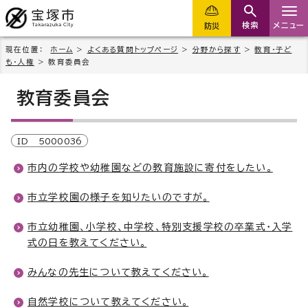
検索
メニュー
防災
現在位置：
ホーム
>
よくある質問トップページ
>
分野から探す
>
教育・子ど
も・人権
> 教育委員会
教育委員会
ID
5000036
市内の学校や幼稚園などの教育施設に寄付をしたい。
市立学校園の様子を知りたいのですが。
市立幼稚園、小学校、中学校、特別支援学校の卒業式・入学
式の日を教えてください。
みんなの先生について教えてください。
自然学校について教えてください。