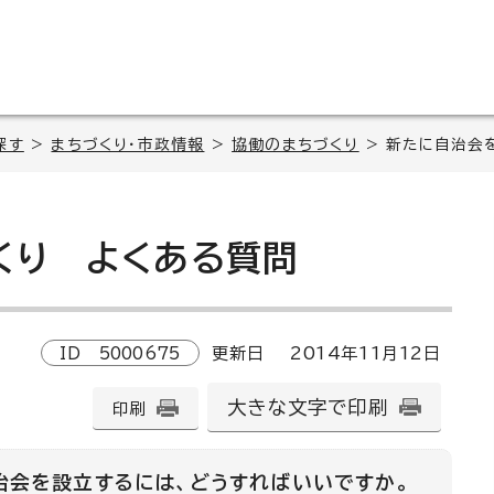
探す
>
まちづくり・市政情報
>
協働のまちづくり
> 新たに自治会
くり
よくある質問
ID
5000675
更新日
2014
年
11
月
12
日
大きな文字で印刷
印刷
治会を設立するには、どうすればいいですか。