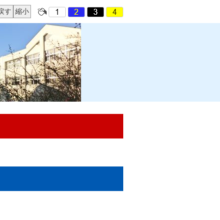
戻す
縮小