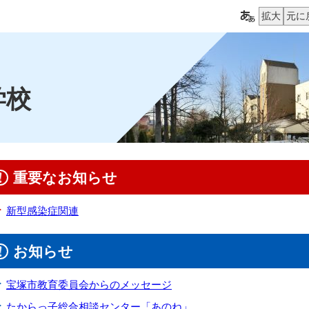
拡大
元に
学校
重要なお知らせ
新型感染症関連
お知らせ
宝塚市教育委員会からのメッセージ
たからっ子総合相談センター「あのね」