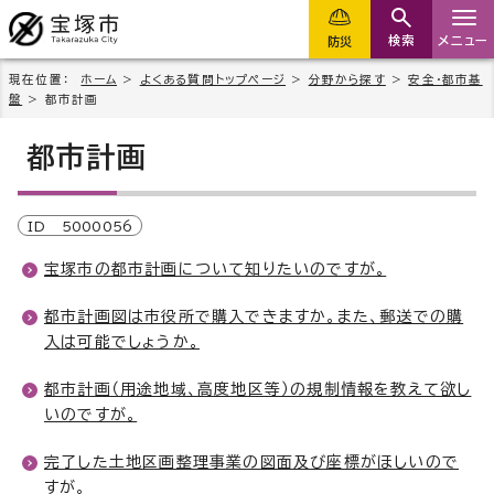
検索
メニュー
防災
現在位置：
ホーム
>
よくある質問トップページ
>
分野から探す
>
安全・都市基
盤
> 都市計画
都市計画
ID
5000056
宝塚市の都市計画について知りたいのですが。
都市計画図は市役所で購入できますか。また、郵送での購
入は可能でしょうか。
都市計画（用途地域、高度地区等）の規制情報を教えて欲し
いのですが。
完了した土地区画整理事業の図面及び座標がほしいので
すが。