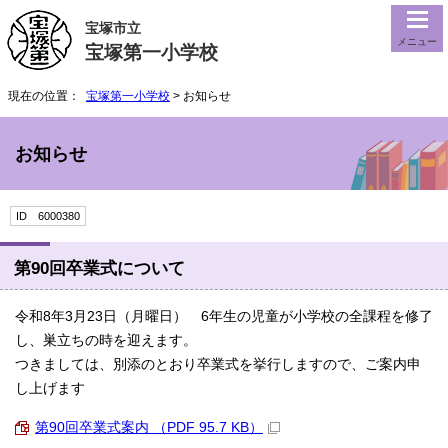
宝塚市立
メニュー
宝塚第一小学校
現在の位置：
宝塚第一小学校
> お知らせ
お知らせ
ID 6000380
第90回卒業式について
令和8年3月23日（月曜日） 6年生の児童が小学校の全課程を修了
し、巣立ちの時を迎えます。
つきましては、別添のとおり卒業式を挙行しますので、ご案内申
し上げます
第90回卒業式案内 （PDF 95.7 KB）