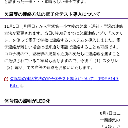
と詰まった一冊・・・素晴らしい冊子ですよ。
欠席等の連絡方法の電子化テスト導入について
11月1日（月曜日）から宝塚第一小学校の欠席・遅刻・早退の連絡
方法が変更されます。当日8時30分までに欠席連絡アプリ「スクリ
レ」を使って電子で学校に連絡するシステムを導入しました。電
子連絡が難しい場合は従来通り電話で連絡することも可能です。
コロナ禍の中、登校班の児童や近所の友だちに連絡帳を渡すこと
に危惧されているご家庭もありますので、今後「（1）スクリレ
（2）電話」で欠席等の連絡をお願いいたします。
欠席等の連絡方法の電子化テスト導入について （PDF 614.7
KB）
体育館の照明がLED化
8月7日は二
十四節気の
「立秋」で