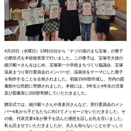
4月20日（水曜日）13時15分から「ナゾの湯のまち宝塚」の冊子
の贈呈式を本校校長室で行いました。この冊子は、宝塚市大使の
細川貂々さんをはじめ、宝塚第一小学校まちづくり協議会、宝塚
温泉まつり実行委員会のメンバーが、温泉街をテーマにした冊子
を制作することを企画されました。初版1500部作成し、市内の図
書館や公民館に寄贈されました。本校には、3年生と4年生の児童
及び図書室に200部寄贈していただきました。
贈呈式では、細川貂々さんや喜多河さんなど、実行委員会のメン
バー4名から子どもたちに向けてメッセージをいただきました。そ
の後、代表児童4名が冊子を読んだ感想を話しお礼を言いました。
私も読ませていただきましたが、大人も知らないことがぎっしり