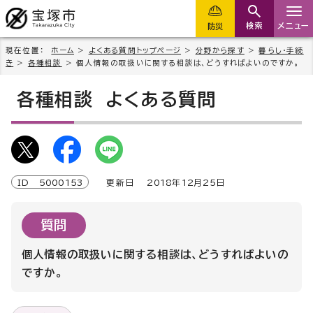
検索
メニュー
防災
現在位置：
ホーム
>
よくある質問トップページ
>
分野から探す
>
暮らし・手続
き
>
各種相談
> 個人情報の取扱いに関する相談は、どうすればよいのですか。
各種相談
よくある質問
ID
5000153
更新日
2018
年
12
月
25
日
質問
個人情報の取扱いに関する相談は、どうすればよいの
ですか。