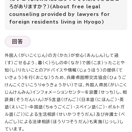
ろがありますか？）(About free legal
counseling provided by lawyers for
foreign residents living in Hyogo)
回答
外国人（がいこくじん）の方（かた）が安心（あんしん）して過
（す）ごせるよう、暮（く）らしの中（なか）で困（こま）ったことや
知（し）りたいことのアドバイスや情報（じょうほう）の提供（て
いきょう）を行（おこな）うため、兵庫県国際交流協会（ひょうご
けんこくさいこうりゅうきょうかい）では、外国人県民（がいこく
じんけんみん）インフォメーションセンターを設置（せっち）し、相
談員（そうだんいん）が5言語（げんご）（日本語（にほんご）・英
語（えいご）・中国語（ちゅうごくご）・スペイン語（ご）・ポルトガ
ル語（ご））による生活相談（せいかつそうだん）及び弁護士（べ
んごし）による法律相談（ほうりつそうだん）も実施（じっし）し
ています。