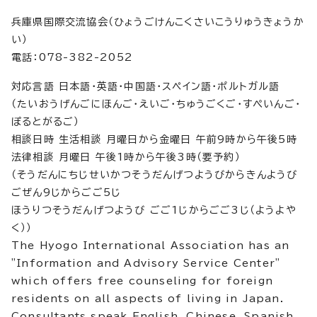
兵庫県国際交流協会（ひょうごけんこくさいこうりゅうきょうか
い）
電話：078-382-2052
対応言語 日本語・英語・中国語・スペイン語・ポルトガル語
（たいおうげんごにほんご・えいご・ちゅうごくご・すぺいんご・
ぽるとがるご）
相談日時 生活相談 月曜日から金曜日 午前9時から午後5時
法律相談 月曜日 午後1時から午後3時（要予約）
（そうだんにちじせいかつそうだんげつようびからきんようび
ごぜん9じからごご5じ
ほうりつそうだんげつようび ごご1じからごご3じ（ようよや
く））
The Hyogo International Association has an
"Information and Advisory Service Center"
which offers free counseling for foreign
residents on all aspects of living in Japan.
Consultants speak English, Chinese, Spanish,