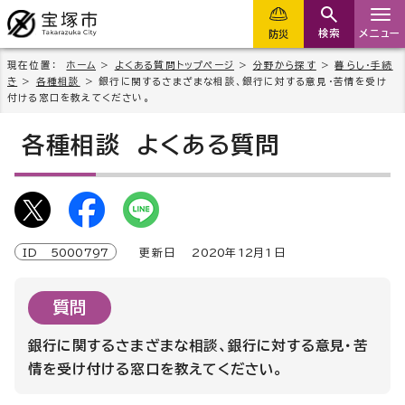
検索
メニュー
防災
現在位置：
ホーム
>
よくある質問トップページ
>
分野から探す
>
暮らし・手続
き
>
各種相談
> 銀行に関するさまざまな相談、銀行に対する意見・苦情を受け
付ける窓口を教えてください。
各種相談
よくある質問
ID
5000797
更新日
2020
年
12
月1日
質問
銀行に関するさまざまな相談、銀行に対する意見・苦
情を受け付ける窓口を教えてください。