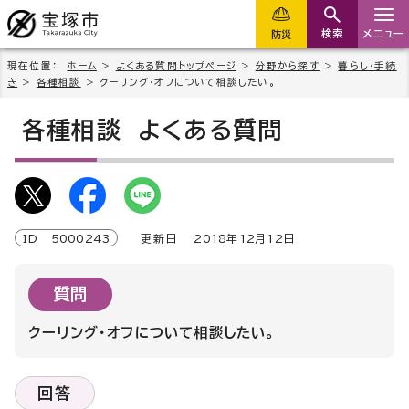
検索
メニュー
防災
現在位置：
ホーム
>
よくある質問トップページ
>
分野から探す
>
暮らし・手続
き
>
各種相談
> クーリング・オフについて相談したい。
各種相談
よくある質問
ID
5000243
更新日
2018
年
12
月
12
日
質問
クーリング・オフについて相談したい。
回答