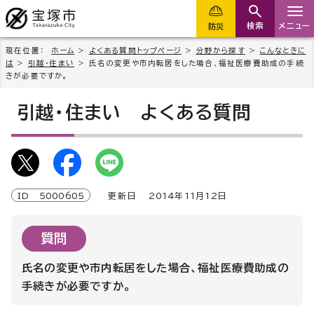
検索
メニュー
防災
現在位置：
ホーム
>
よくある質問トップページ
>
分野から探す
>
こんなときに
は
>
引越・住まい
> 氏名の変更や市内転居をした場合、福祉医療費助成の手続
きが必要ですか。
引越・住まい
よくある質問
ID
5000605
更新日
2014
年
11
月
12
日
質問
氏名の変更や市内転居をした場合、福祉医療費助成の
手続きが必要ですか。