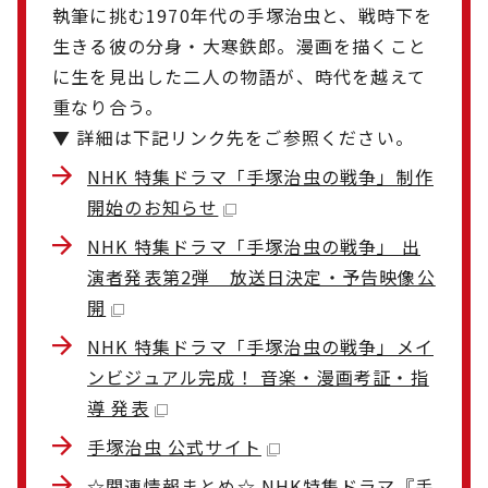
執筆に挑む1970年代の手塚治虫と、戦時下を
生きる彼の分身・大寒鉄郎。漫画を描くこと
に生を見出した二人の物語が、時代を越えて
重なり合う。
▼ 詳細は下記リンク先をご参照ください。
NHK 特集ドラマ「手塚治虫の戦争」制作
開始のお知らせ
NHK 特集ドラマ「手塚治虫の戦争」 出
演者発表第2弾 放送日決定・予告映像公
開
NHK 特集ドラマ「手塚治虫の戦争」メイ
ンビジュアル完成！ 音楽・漫画考証・指
導 発表
手塚治虫 公式サイト
☆関連情報まとめ☆ NHK特集ドラマ『手