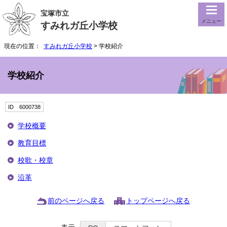
宝塚市立
メニュー
すみれガ丘小学校
現在の位置：
すみれガ丘小学校
> 学校紹介
学校紹介
ID 6000738
学校概要
教育目標
校歌・校章
沿革
前のページへ戻る
トップページへ戻る