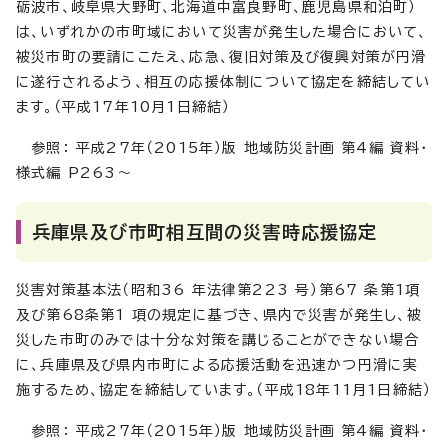
砺波市、岐阜県大野町、北海道中富良野町、鹿児島県和泊町）
は、いずれかの市町域において災害が発生した場合において、
被災市町の要請にこたえ、応急、復旧対策及び復興対策が円滑
に遂行されるよう、相互の応援体制について協定を締結してい
ます。（平成17年10月1日締結）
参照： 平成27年（2015年）版 地域防災計画 第4編 資料・
様式編 P263～
兵庫県及び市町相互間の災害時応援協定
災害対策基本法（昭和36 年法律第223 号）第67 条第1項
及び第68条第1 項の規定に基づき、県内で災害が発生し、被
災した市町のみでは十分な対策を講じることができない場合
に、兵庫県及び県内市町による応援活動を迅速かつ円滑に実
施するため、協定を締結しています。（平成18年11月1日締結）
参照： 平成27年（2015年）版 地域防災計画 第4編 資料・