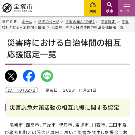
検索
メニュー
防災
現在位置：
ホーム
>
防災のページ
>
行政の備え（公助）
>
災害協定
>
災害
時における自治体間の協定
> 災害時における自治体間の相互応援協定一覧
災害時における自治体間の相互
応援協定一覧
ID
1013272
更新日
2025
年
11
月
21
日
災害応急対策活動の相互応援に関する協定
尼崎市、西宮市、芦屋市、伊丹市、宝塚市、川西市、三田市及
び猪名川町との間の区域内において災害が発生した場合にお