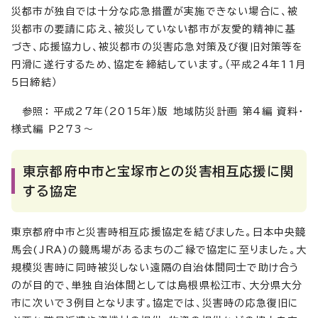
災都市が独自では十分な応急措置が実施できない場合に、被
災都市の要請に応え、被災していない都市が友愛的精神に基
づき、応援協力し、被災都市の災害応急対策及び復旧対策等を
円滑に遂行するため、協定を締結しています。（平成24年11月
5日締結）
参照： 平成27年（2015年）版 地域防災計画 第4編 資料・
様式編 P273～
東京都府中市と宝塚市との災害相互応援に関
する協定
東京都府中市と災害時相互応援協定を結びました。日本中央競
馬会(JRA)の競馬場があるまちのご縁で協定に至りました。大
規模災害時に同時被災しない遠隔の自治体間同士で助け合う
のが目的で、単独自治体間としては島根県松江市、大分県大分
市に次いで3例目となります。協定では、災害時の応急復旧に