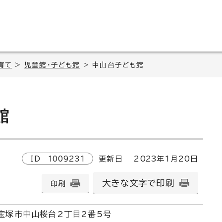
育て
>
児童館・子ども館
> 中山台子ども館
館
ID
1009231
更新日
2023
年1月
20
日
大きな文字で印刷
印刷
宝塚市中山桜台2丁目2番5号