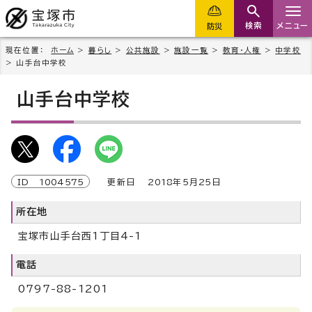
検索
メニュー
防災
現在位置：
ホーム
>
暮らし
>
公共施設
>
施設一覧
>
教育・人権
>
中学校
> 山手台中学校
山手台中学校
ID
1004575
更新日
2018
年5月
25
日
所在地
宝塚市山手台西1丁目4-1
電話
0797-88-1201