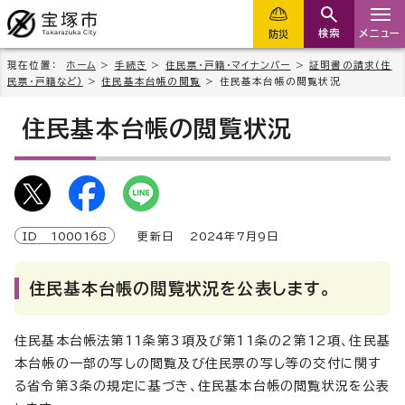
検索
メニュー
防災
現在位置：
ホーム
>
手続き
>
住民票・戸籍・マイナンバー
>
証明書の請求(住
民票・戸籍など)
>
住民基本台帳の閲覧
> 住民基本台帳の閲覧状況
住民基本台帳の閲覧状況
ID
1000168
更新日
2024
年7月9日
住民基本台帳の閲覧状況を公表します。
住民基本台帳法第11条第3項及び第11条の2第12項、住民基
本台帳の一部の写しの閲覧及び住民票の写し等の交付に関す
る省令第3条の規定に基づき、住民基本台帳の閲覧状況を公表