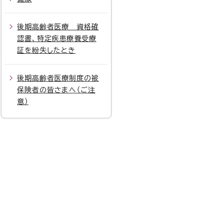
後期高齢者医療 資格確
認書、特定疾患療養受療
証を紛失したとき
後期高齢者医療制度の被
保険者の皆さまへ（ご注
意）