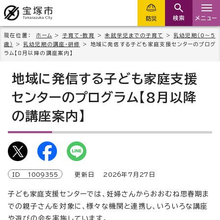
検索
メニュー
防災
現在位置：
ホーム
>
子育て・教育
>
未就学児までの子育て
>
乳幼児期（0～5
歳）
>
乳幼児期の講座・研修
> 地域に発信する子ども家庭支援センターのプログ
ラム【8月以降の講座案内】
地域に発信する子ども家庭支援
センターのプログラム【8月以降
の講座案内】
ID
1009355
更新日
2026
年7月
27
日
子ども家庭支援センターでは、妊婦さんからおおむね思春期ま
での親子さんを対象に、様々な機関と連携し、いろいろな講座
や遊びの会を実施しています。