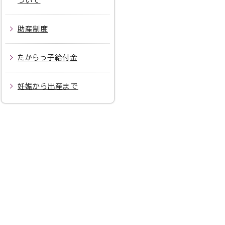
ついて
助産制度
たからっ子給付金
妊娠から出産まで