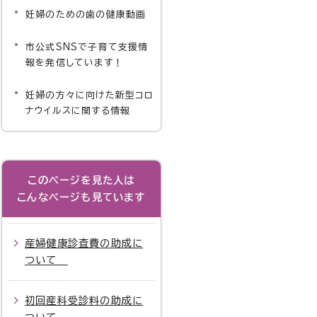
妊婦のための歯の健康動画
市公式SNSで子育て支援情
報を発信しています！
出と同時に助成券を申請される方
他市から転入して
の受け取り方法
申請
妊婦の方々に向けた新型コロ
ナウイルスに関する情報
付または後日郵送
〇
交付は、妊婦本人が窓口に来られた場合のみ
このページを見た人は
送
×
こんなページも見ています
発券はできません
産婦健康診査費の助成に
ついて
初回産科受診料の助成に