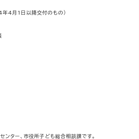
4年4月1日以降交付のもの）
帳
センター、市役所子ども総合相談課です。