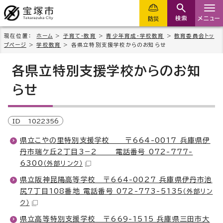
検索
メニュー
防災
現在位置：
ホーム
>
子育て・教育
>
青少年育成・学校教育
>
教育委員会トッ
プページ
>
学校教育
> 各県立特別支援学校からのお知らせ
各県立特別支援学校からのお知
らせ
ID
1022356
県立こやの里特別支援学校 〒664-0017 兵庫県伊
丹市瑞ケ丘2丁目3−2 電話番号 072-777-
6300
（外部リンク）
県立阪神昆陽高等学校 〒664-0027 兵庫県伊丹市池
尻7丁目108番地 電話番号 072-773-5135
（外部リン
ク）
県立高等特別支援学校 〒669-1515 兵庫県三田市大