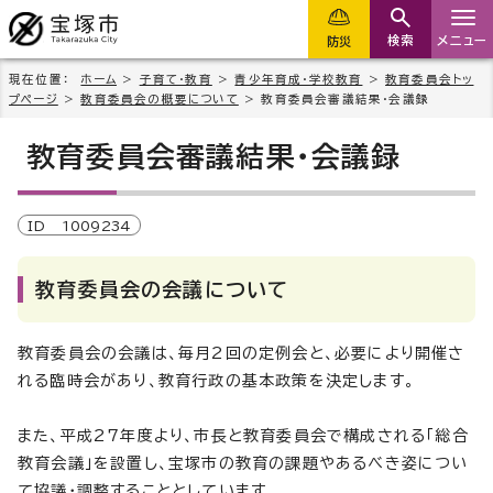
検索
メニュー
防災
現在位置：
ホーム
>
子育て・教育
>
青少年育成・学校教育
>
教育委員会トッ
プページ
>
教育委員会の概要について
> 教育委員会審議結果・会議録
教育委員会審議結果・会議録
ID
1009234
教育委員会の会議について
教育委員会の会議は、毎月2回の定例会と、必要により開催さ
れる臨時会があり、教育行政の基本政策を決定します。
また、平成27年度より、市長と教育委員会で構成される「総合
教育会議」を設置し、宝塚市の教育の課題やあるべき姿につい
て協議・調整することとしています。