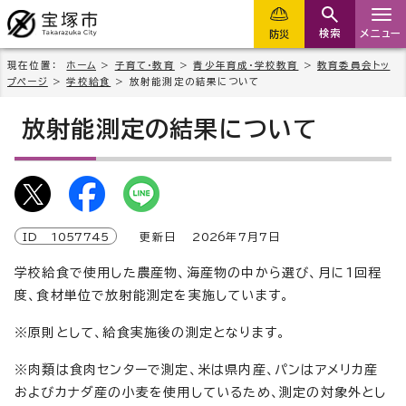
検索
メニュー
防災
現在位置：
ホーム
>
子育て・教育
>
青少年育成・学校教育
>
教育委員会トッ
プページ
>
学校給食
> 放射能測定の結果について
放射能測定の結果について
ID
1057745
更新日
2026
年7月7日
学校給食で使用した農産物、海産物の中から選び、月に1回程
度、食材単位で放射能測定を実施しています。
※原則として、給食実施後の測定となります。
※肉類は食肉センターで測定、米は県内産、パンはアメリカ産
およびカナダ産の小麦を使用しているため、測定の対象外とし