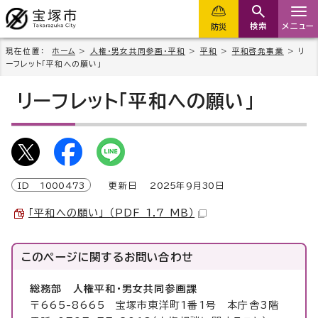
検索
メニュー
防災
現在位置：
ホーム
>
人権・男女共同参画・平和
>
平和
>
平和啓発事業
> リ
ーフレット「平和への願い」
リーフレット「平和への願い」
ID
1000473
更新日
2025
年9月
30
日
「平和への願い」 （PDF 1.7 MB）
このページに関する
お問い合わせ
総務部 人権平和・男女共同参画課
〒665-8665 宝塚市東洋町1番1号 本庁舎3階