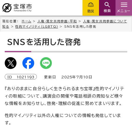
検索
メニュー
防災
現在位置：
ホーム
>
人権・男女共同参画・平和
>
人権・男女共同参画について
知る
>
性的マイノリティ（LGBTQ)
> SNSを活用した啓発
SNSを活用した啓発
ID
1021193
更新日
2025
年7月
10
日
『ありのままに自分らしく生きられるまち宝塚』性的マイノリテ
ィの取組について、講演会の開催や電話相談の周知など様々
な情報をお知らせし、啓発・理解の促進に努めてまいります。
性的マイノリティ以外の人権についての情報も発信していま
す。