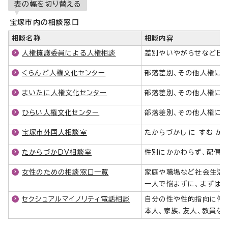
表の幅を切り替える
宝塚市内の相談窓口
相談名称
相談内容
人権擁護委員による人権相談
差別やいやがらせなど日
くらんど人権文化センター
部落差別、その他人権に関
まいたに人権文化センター
部落差別、その他人権に関
ひらい人権文化センター
部落差別、その他人権に関
宝塚市外国人相談室
たからづかし に すむ が
たからづかDV相談室
性別にかかわらず、配偶
女性のための相談窓口一覧
家庭や職場など社会生活
一人で悩まずに、まずはご
セクシュアルマイノリティ電話相談
自分の性や性的指向に伴
本人、家族、友人、教員な