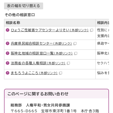
表の幅を切り替える
その他の相談窓口
相談名称
相談内容
ひょうご性被害ケアセンターよりそい
性別にか
（外部リンク）
支援内容
兵庫県民総合相談センター
県政やく
（外部リンク）
阪神北地域の相談窓口一覧
阪神北県
（外部リンク）
法務省の各種人権相談
セクハラ
（外部リンク）
まもろうよこころ
悩みを抱
（外部リンク）
このページに関する
お問い合わせ
総務部 人権平和・男女共同参画課
〒665-8665 宝塚市東洋町1番1号 本庁舎3階