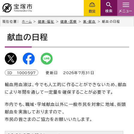
検索
メニュー
防災
現在位置：
ホーム
>
健康・福祉
>
健康・医療
>
薬・献血
> 献血の日程
献血の日程
ID
1000597
更新日
2026
年7月
31
日
輸血用血液は、今でも人工的に作ることができないため、献血
により年間を通して一定量を確保することが必要です。
市内でも、職域・学域献血以外に一般市民を対象に地域、街頭
献血を実施しておりますので、
市民の皆さまのご協力をお願いいたします。