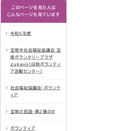
このページを見た人は
こんなページも見ています
令和5年度
宝塚市社会福祉協議会 宝
塚ボランタリープラザ
zukavo（旧称ボランティ
ア活動センター）
社会福祉協議会・ボランテ
ィア
宝塚の民話・第2集の8
ボランティア