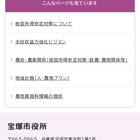
こんなページも見ています
経営所得安定対策について
水田収益力強化ビジョン
農政・農業関係（経営所得安定対策・就農・農地関係等）
地域計画（人・農地プラン）
農地賃借料情報の提供
宝塚市役所
〒665-8665 兵庫県宝塚市東洋町1番1号