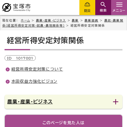
検索
メニュー
防災
現在位置：
ホーム
>
農業・産業・ビジネス
>
農業
>
農業振興
>
農政・農業関
係（経営所得安定対策・就農・農地関係等）
> 経営所得安定対策関係
経営所得安定対策関係
ID
1017081
経営所得安定対策について
水田収益力強化ビジョン
農業・産業・ビジネス
このページを見た人は