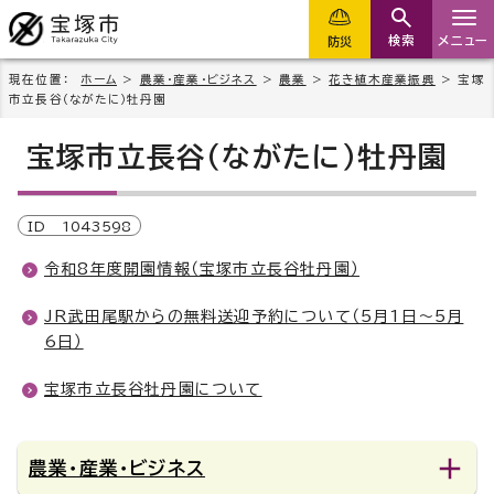
検索
メニュー
防災
現在位置：
ホーム
>
農業・産業・ビジネス
>
農業
>
花き植木産業振興
> 宝塚
市立長谷（ながたに）牡丹園
宝塚市立長谷（ながたに）牡丹園
ID
1043598
令和8年度開園情報（宝塚市立長谷牡丹園）
JR武田尾駅からの無料送迎予約について（5月1日～5月
6日）
宝塚市立長谷牡丹園について
農業・産業・ビジネス