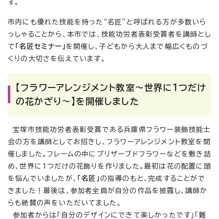
す。
市内にも優れた技能を持った“名匠”と呼ばれる方が多数いら
っしゃることから、本市では、技能功労者表彰受賞者を講師とし
て
「名匠セミナー」
を開催し、子どもから大人まで幅広くものづ
くりの大切さを伝えています。
【フラワーアレンジメント教室～世界に1つだけ
の花かざり～】を開催しました
宝塚市技能功労者表彰受賞である兵庫県フラワー装飾技能士
会の方を講師としてお招きし、フラワーアレンジメント教室を開
催しました。フレームの中にプリザーブドフラワーなどを敷き詰
め、世界に1つだけの花飾りを作りました。最初は花の配置に頭
を悩んでいましたが、
「名匠」
の指導のもと、完成することがで
きました！最後は、参加者全員が自分の作品を披露し、講師か
らも絶賛の声をいただいてました。
参加者からは「自分のデザインにできて楽しかったです」「難