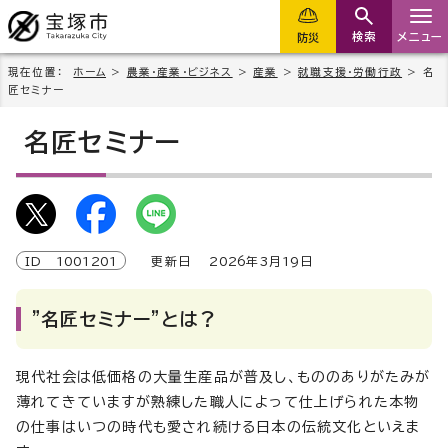
検索
メニュー
防災
現在位置：
ホーム
>
農業・産業・ビジネス
>
産業
>
就職支援・労働行政
> 名
匠セミナー
名匠セミナー
ID
1001201
更新日
2026
年3月
19
日
”名匠セミナー”とは？
現代社会は低価格の大量生産品が普及し、もののありがたみが
薄れてきていますが熟練した職人によって仕上げられた本物
の仕事はいつの時代も愛され続ける日本の伝統文化といえま