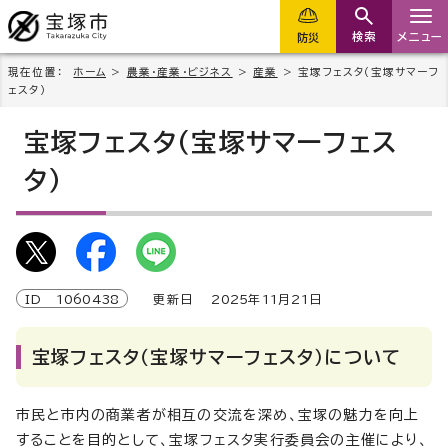
検索
メニュー
防災
現在位置：
ホーム
>
農業・産業・ビジネス
>
産業
> 宝塚フェスタ（宝塚サマーフ
ェスタ）
宝塚フェスタ（宝塚サマーフェス
タ）
ID
1060438
更新日
2025
年
11
月
21
日
宝塚フェスタ（宝塚サマーフェスタ）について
市民と市内の商業者が相互の交流を深め、宝塚の魅力を向上
することを目的として、宝塚フェスタ実行委員会の主催により、