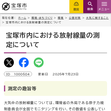
検索
メニュー
防災
現在位置：
ホーム
>
環境・まちづくり
>
環境
>
公害対策
>
大気に関すること
> 宝塚市内における放射線量の測定について
宝塚市内における放射線量の測
定について
ID
1000684
更新日
2026
年7月
23
日
測定の趣旨等
大気中の放射線量については、環境省の外局である原子力規
制委員会が全国でモニタリングを行い、その数値を公表してい