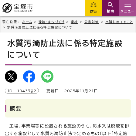
検索
メニュー
防災
現在位置：
ホーム
>
環境・まちづくり
>
環境
>
公害対策
>
水質に関すること
> 水質汚濁防止法に係る特定施設について
水質汚濁防止法に係る特定施設
について
ID
1043792
更新日
2025
年
11
月
21
日
概要
工場、事業場等に設置される施設のうち、汚水又は廃液を排
出する施設として水質汚濁防止法で定めるもの（以下「特定施